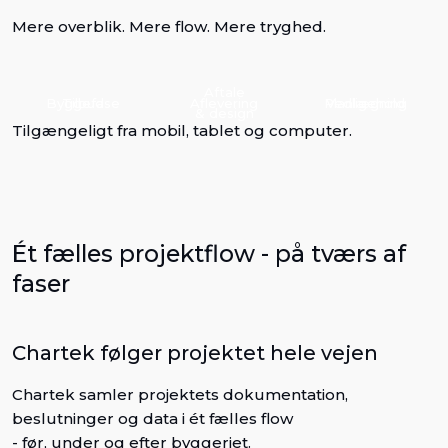
Mere overblik. Mere flow. Mere tryghed.
Aftale
Byggefase
Tilbud
Aflevering
Planlægning
Vedligehold
& design
Tilgængeligt fra mobil, tablet og computer.
Ét fælles projektflow - på tværs af
faser
Chartek følger projektet hele vejen
Chartek samler projektets dokumentation,
beslutninger og data i ét fælles flow
- før, under og efter byggeriet.