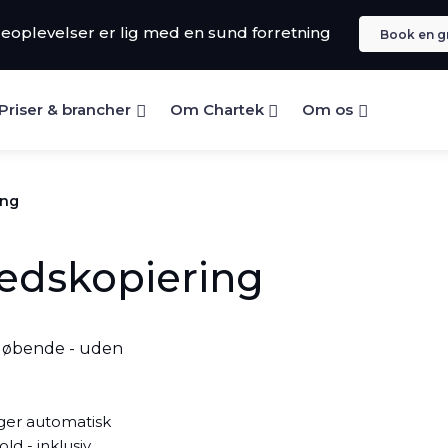
oplevelser er lig med en sund forretning
Book en g
Priser & brancher
Om Chartek
Om os
ing
edskopiering
løbende - uden
ager automatisk
ld - inklusiv