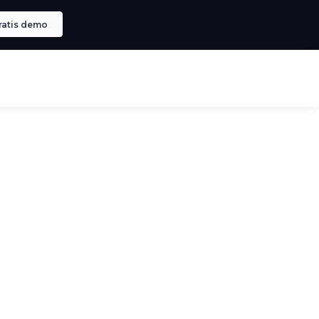
ratis demo
Book en gratis demo