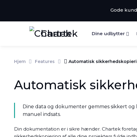
Gode kunde
Chartek
Dine udbytter
Hjem
Features
Automatisk sikkerhedskopier
Automatisk sikkerh
Dine data og dokumenter gemmes sikkert og 
manuel indsats.
Din dokumentation er i sikre hænder. Chartek foret
sikkerhedskopiering af alle dine projekters fulde indho