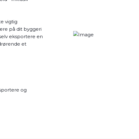
e vigtig
ere på dit byggeri
 selv eksportere en
drørende et
ksportere og